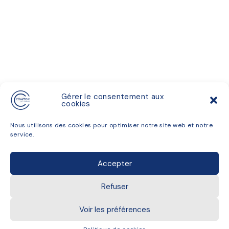
Gérer le consentement aux
cookies
LA CARTE
Nous utilisons des cookies pour optimiser notre site web et notre
ACCÈS
service.
LE GROUPE
INSTAGRAM
Accepter
© 2023 - Le Comptoir des Fables
Refuser
Politique de confidentialités
Voir les préférences
Développé par Agence Taste