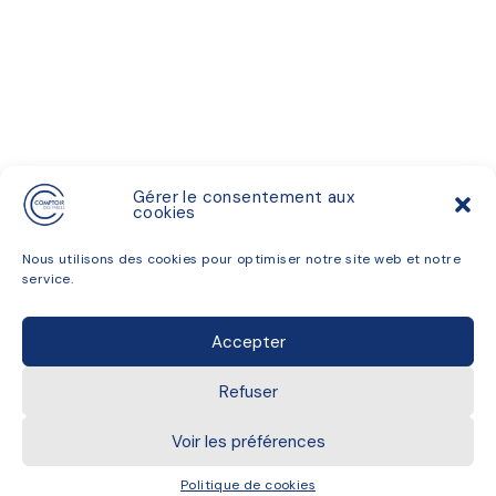
Gérer le consentement aux
cookies
THE MENU
Nous utilisons des cookies pour optimiser notre site web et notre
ACCESS
service.
THE GROUP
INSTAGRAM
Accepter
© 2023 - Le Comptoir des Fables
Refuser
Privacy Policy
Voir les préférences
Developed by Agence Taste
Politique de cookies